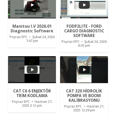
...
...
Manitou I.V 2026.01
FODP2LITE - FORD
2
0
0
0
Diagnostic Software
CARGO DIAGNOSTIC
SOFTWARE
Poyraz EPC
Şubat 24, 2026
7:47 pm
Poyraz EPC
Şubat 24, 2026
6:35 pm
...
...
CAT C6 6 ENJEKTÖR
CAT 320 HİDROLİK
TRİM KODLAMA
POMPA VE BOOM
4
0
KALİBRASYONU
2
0
Poyraz EPC
Haziran 27,
2025 3:12 pm
Poyraz EPC
Haziran 21,
2025 12:29 pm