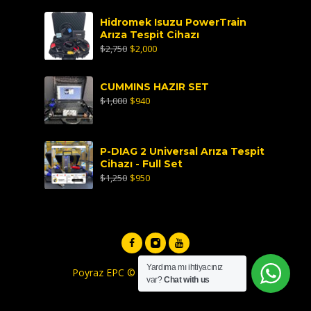
Hidromek Isuzu PowerTrain
Arıza Tespit Cihazı
$
2,750
$
2,000
CUMMINS HAZIR SET
$
1,000
$
940
P-DIAG 2 Universal Arıza Tespit
Cihazı - Full Set
$
1,250
$
950
Yardıma mı ihtiyacınız
Poyraz EPC © by developer
Arif Akan
var?
Chat with us