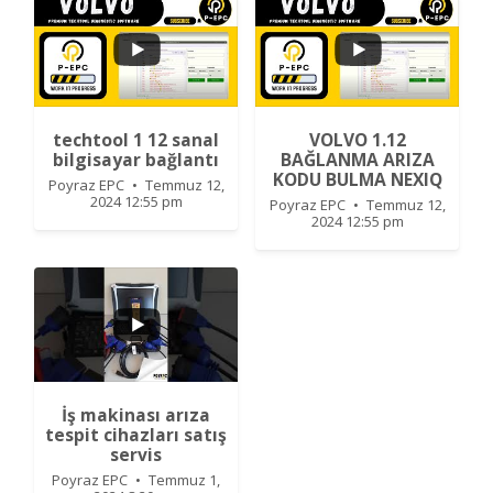
0
0
0
0
techtool 1 12 sanal
VOLVO 1.12
bilgisayar bağlantı
BAĞLANMA ARIZA
KODU BULMA NEXIQ
Poyraz EPC
Temmuz 12,
2024 12:55 pm
Poyraz EPC
Temmuz 12,
2024 12:55 pm
...
İş makinası arıza
1
0
tespit cihazları satış
servis
Poyraz EPC
Temmuz 1,