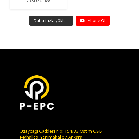
2024 8:20 am
Daha fazla yükle...
Abone Ol
Uzayçağı Caddesi No: 154/33 Ostim OSB
Mahallesi Yenimahalle / Ankara