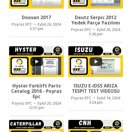
0
0
1
0
Doosan 2017
Deutz Serpic 2012
Yedek Parça Yazılımı
Poyraz EPC
Eylül 26, 2024
5:37 pm
Poyraz EPC
Eylül 26, 2024
5:36 pm
0
0
...
Hyster Forklift Parts
ISUZU E-IDSS ARIZA
Catalog 2016 - Poyraz
TESPİT TEST VİDEOSU
Epc
0
0
Poyraz EPC
Eylül 14, 2024
3:24 pm
Poyraz EPC
Eylül 20, 2024
12:01 pm
0
0