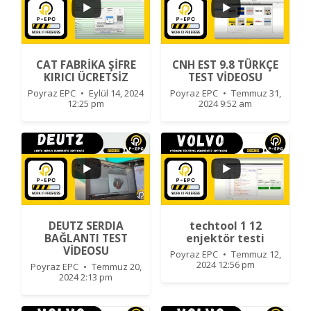
...
1
0
CAT FABRİKA ŞİFRE
CNH EST 9.8 TÜRKÇE
KIRICI ÜCRETSİZ
TEST VİDEOSU
Poyraz EPC
Eylül 14, 2024
Poyraz EPC
Temmuz 31,
12:25 pm
2024 9:52 am
0
0
DEUTZ SERDIA
techtool 1 12
...
BAĞLANTI TEST
enjektör testi
VİDEOSU
Poyraz EPC
Temmuz 12,
0
0
2024 12:56 pm
Poyraz EPC
Temmuz 20,
2024 2:13 pm