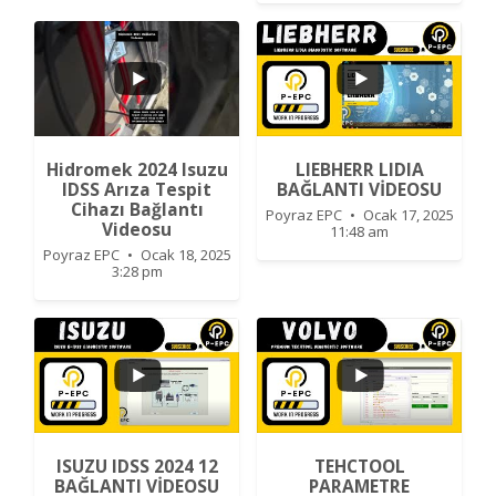
9
2
...
Hidromek 2024 Isuzu
LIEBHERR LIDIA
1
0
IDSS Arıza Tespit
BAĞLANTI VİDEOSU
Cihazı Bağlantı
Poyraz EPC
Ocak 17, 2025
Videosu
11:48 am
Poyraz EPC
Ocak 18, 2025
3:28 pm
1
0
...
ISUZU IDSS 2024 12
TEHCTOOL
BAĞLANTI VİDEOSU
PARAMETRE