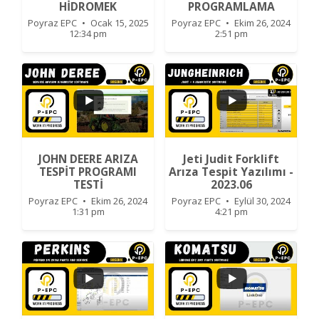
HİDROMEK
PROGRAMLAMA
1
0
Poyraz EPC
Ocak 15, 2025
Poyraz EPC
Ekim 26, 2024
12:34 pm
2:51 pm
1
0
1
0
JOHN DEERE ARIZA
Jeti Judit Forklift
TESPİT PROGRAMI
Arıza Tespit Yazılımı -
TESTİ
2023.06
Poyraz EPC
Ekim 26, 2024
Poyraz EPC
Eylül 30, 2024
1:31 pm
4:21 pm
1
0
0
0