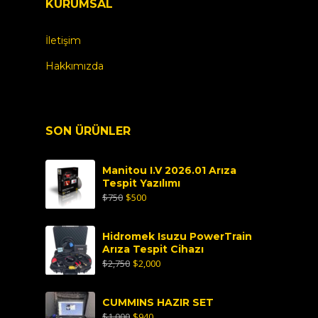
KURUMSAL
İletişim
Hakkımızda
SON ÜRÜNLER
Manitou I.V 2026.01 Arıza
Tespit Yazılımı
$
750
$
500
Hidromek Isuzu PowerTrain
Arıza Tespit Cihazı
$
2,750
$
2,000
CUMMINS HAZIR SET
$
1,000
$
940