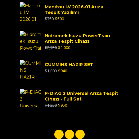
Manitou I.V 2026.01 Arıza
Tespit Yazılımı
$
750
$
500
Hidromek Isuzu PowerTrain
Arıza Tespit Cihazı
$
2,750
$
2,000
CUMMINS HAZIR SET
$
1,000
$
940
P-DIAG 2 Universal Arıza Tespit
Cihazı - Full Set
$
1,250
$
950