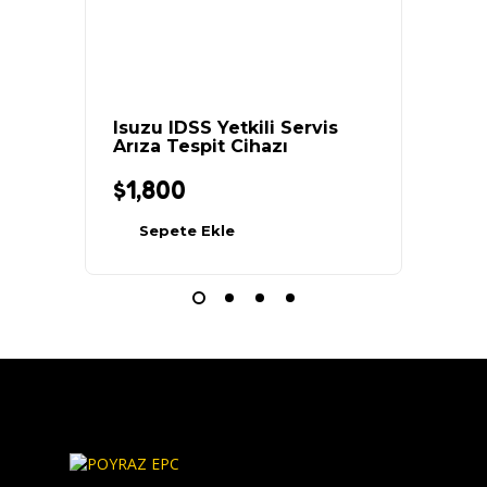
Isuzu IDSS Yetkili Servis
Doosan
Arıza Tespit Cihazı
Tespit
$
1,800
$
2,1
Sepete Ekle
Sep