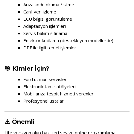
Arıza kodu okuma / silme
Canlı veri izleme
ECU bilgisi görüntüleme
Adaptasyon işlemleri
Servis bakım sıfırlama
Enjektör kodlama (destekleyen modellerde)
DPF ile ilgili temel işlemler
🎯 Kimler İçin?
Ford uzman servisleri
Elektronik tamir atölyeleri
Mobil arıza tespit hizmeti verenler
Profesyonel ustalar
⚠️ Önemli
Lite versiyon olup bazı ileri seviye online programlama