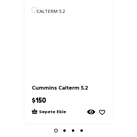
Cummins Calterm 5.2
Cummi
$
150
$
150
Sepete Ekle
Sep