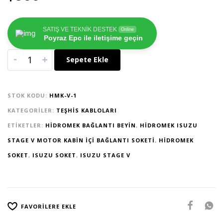
SATIŞ VE TEKNİK DESTEK
Online
Poyraz Epc ile iletişime geçin
-
+
Sepete Ekle
STOK KODU:
HMK-V-1
KATEGORILER:
TEŞHIS KABLOLARI
ETIKETLER:
HIDROMEK BAĞLANTI BEYIN
,
HIDROMEK ISUZU
STAGE V MOTOR KABIN İÇI BAĞLANTI SOKETI
,
HIDROMEK
SOKET
,
ISUZU SOKET
,
ISUZU STAGE V
FAVORILERE EKLE