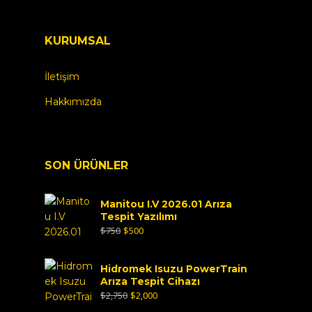
KURUMSAL
İletişim
Hakkımızda
SON ÜRÜNLER
Manitou I.V 2026.01 Arıza
Tespit Yazılımı
$
750
$
500
Hidromek Isuzu PowerTrain
Arıza Tespit Cihazı
$
2,750
$
2,000