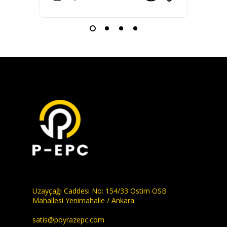
Uzayçağı Caddesi No: 154/33 Ostim OSB
Mahallesi Yenimahalle / Ankara
satis@poyrazepc.com