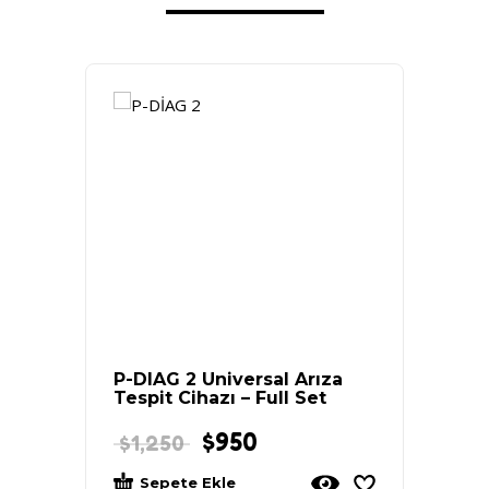
P-DIAG 2 Universal Arıza
CUMM
Tespit Cihazı – Full Set
$
950
$
1,250
$
1,0
Sepete Ekle
Sep