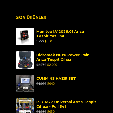
SON ÜRÜNLER
Manitou I.V 2026.01 Arıza
Tespit Yazılımı
$
750
$
500
Hidromek Isuzu PowerTrain
Arıza Tespit Cihazı
$
2,750
$
2,000
CUMMINS HAZIR SET
$
1,000
$
940
P-DIAG 2 Universal Arıza Tespit
Cihazı - Full Set
$
1,250
$
950