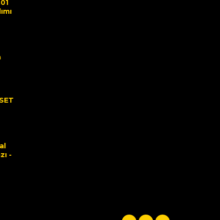
.01
lımı
a
 SET
al
zı -