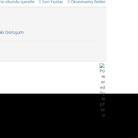
ü okundu işaretle
Son Yazılar
Okunmamış İletiler
aki Görüşüm