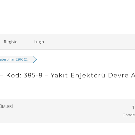
Register
Login
aterpillar 320C (2...
– Kod: 385-8 – Yakıt Enjektörü Devre A
ZÜMLERI
1
Gönder