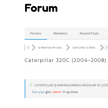
Forum
Forums
Members
Recent Posts
İş Makinası Arızala...
Caterpillar İş Maki...
C
Caterpillar 320C (2004–2008) 
CATERPILLAR İŞ MAKINALARINDA ARIZALARI VE ÇÖ
Son yazı
gön:
admin
11 ay önce