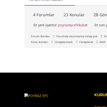
4
Forumlar
23
Konular
28
Gön
En yeni üyemiz:
poyrazepcefekubat
En son y
Forum İkonları:
Forumda okunmamış mesaj yok
Fo
Konu ikonları:
Cevaplanmadı
Cevaplandı
Aktif
KURU