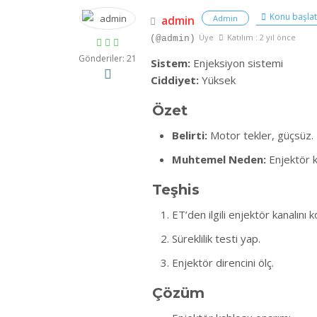
Konu başlat
admin
Admin
Üye
Katılım : 2 yıl önce
(@admin)
Gönderiler: 21
Sistem:
Enjeksiyon sistemi
Ciddiyet:
Yüksek
Özet
Belirti:
Motor tekler, güçsüz.
Muhtemel Neden:
Enjektör k
Teşhis
ET’den ilgili enjektör kanalını k
Süreklilik testi yap.
Enjektör direncini ölç.
Çözüm