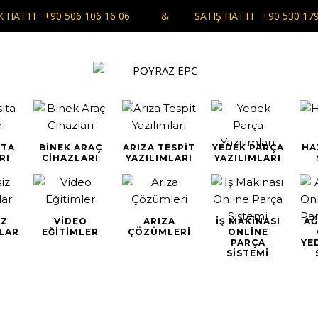
EK HATTI
+90 506 106 16 06
& SATIŞ HATTI
+90 530 179
ITA
BINEK ARAÇ
ARIZA TESPIT
YEDEK PARÇA
HA
RI
CIHAZLARI
YAZILIMLARI
YAZILIMLARI
IZ
VIDEO
ARIZA
İŞ MAKINASI
AĞ
LAR
EĞITIMLER
ÇÖZÜMLERI
ONLINE
PARÇA
YE
SISTEMI