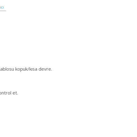
ıcı
ablosu kopuk/kısa devre.
ontrol et.