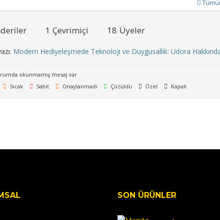
Tümün
deriler
1
Çevrimiçi
18
Üyeler
azı:
Modern Hediyeleşmede Teknoloji ve Duygusallık: Udora Hakkınd
rumda okunmamış mesaj var
Sıcak
Sabit
Onaylanmadı
Çözüldü
Özel
Kapalı
MSAL
SON ÜRÜNLER