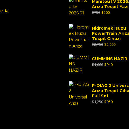
Manitou I.V 2026
Arıza Tespit Yazı
ızda
$
750
$
500
Hidromek Isuzu
PowerTrain Arız
Tespit Cihazı
$
2,750
$
2,000
CUMMINS HAZIR
$
1,000
$
940
P-DIAG 2 Univers
Arıza Tespit Ciha
Full Set
$
1,250
$
950