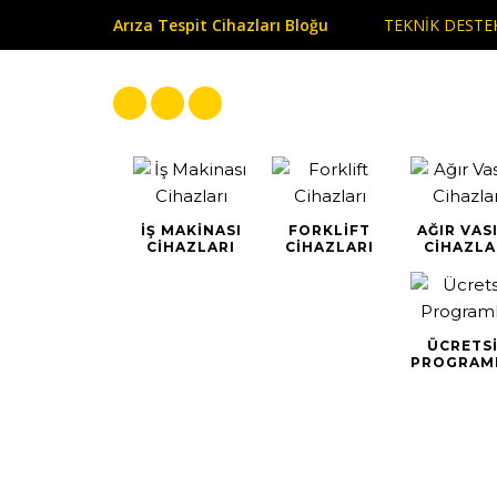
TEKNİK DEST
Arıza Tespit Cihazları Bloğu
İŞ MAKINASI
FORKLIFT
AĞIR VAS
CIHAZLARI
CIHAZLARI
CIHAZLA
ÜCRETS
PROGRAM