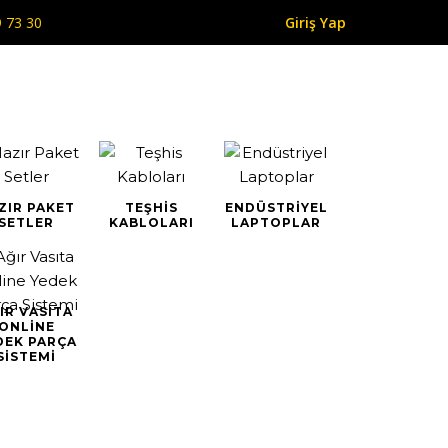
 73 30
Giriş Yap
ZIR PAKET
TEŞHIS
ENDÜSTRIYEL
SETLER
KABLOLARI
LAPTOPLAR
IR VASITA
ONLINE
DEK PARÇA
SISTEMI